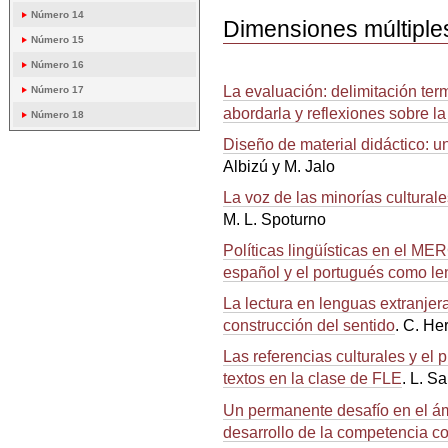
Número 14
Dimensiones múltiple
Número 15
Número 16
La evaluación: delimitación te
Número 17
abordarla y reflexiones sobre la
Número 18
Diseño de material didáctico: un
Albizú y M. Jalo
La voz de las minorías cultural
M. L. Spoturno
Políticas lingüísticas en el M
español y el portugués como le
La lectura en lenguas extranjera
construcción del sentido
. C. He
Las referencias culturales y el
textos en la clase de FLE
. L. S
Un permanente desafío en el ámb
desarrollo de la competencia co