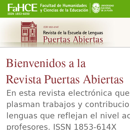
Secciones
Cambiar
a
contenido.
|
Saltar
a
navegación
Bienvenidos a la
Revista Puertas Abiertas
En esta revista electrónica qu
plasman trabajos y contribucio
lenguas que reflejan el nivel 
profesores. ISSN 1853-614X