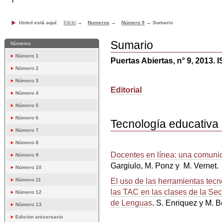
Inicio
Usted está aquí:
→
Numeros
→
Número 9
→
Sumario
Sumario
Números
Número 1
Puertas Abiertas, n° 9, 2013.
Número 2
Número 3
Editorial
Número 4
Número 5
Número 6
Tecnología educativa
Número 7
Número 8
Docentes en línea: una comunida
Número 9
Gargiulo, M. Ponz y M. Vernet.
Número 10
El uso de las herramientas tecn
Número 11
las TAC en las clases de la Se
Número 12
de Lenguas
. S. Enriquez y M. 
Número 13
Edición aniversario