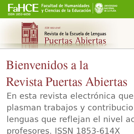
Secciones
Cambiar
a
contenido.
|
Saltar
a
navegación
Bienvenidos a la
Revista Puertas Abiertas
En esta revista electrónica qu
plasman trabajos y contribucio
lenguas que reflejan el nivel 
profesores. ISSN 1853-614X