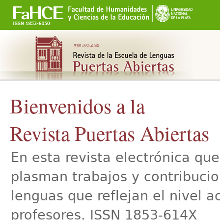
Secciones
Cambiar
a
contenido.
|
Saltar
a
navegación
Bienvenidos a la
Revista Puertas Abiertas
En esta revista electrónica qu
plasman trabajos y contribucio
lenguas que reflejan el nivel 
profesores. ISSN 1853-614X