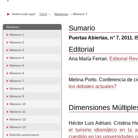
Inicio
Usted está aquí:
→
Numeros
→
Número 7
Sumario
Números
Número 1
Puertas Abiertas, n° 7, 2011.
Número 2
Editorial
Número 3
Ana María Ferrari.
Editorial Rev
Número 4
Número 5
Número 6
Melina Porto. Conferencia de ci
Número 7
los debates actuales?
Número 8
Número 9
Número 10
Dimensiones Múltiples
Número 11
Número 12
Héctor Luis Adriani. Cristina H
Número 13
el turismo idiomático en la 
Edición aniversario
cuestión en las universidades 