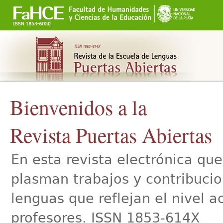
Secciones
Cambiar
a
contenido.
|
Saltar
a
navegación
Bienvenidos a la
Revista Puertas Abiertas
En esta revista electrónica qu
plasman trabajos y contribucio
lenguas que reflejan el nivel 
profesores. ISSN 1853-614X