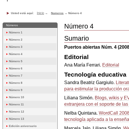
Inicio
Usted está aquí:
→
Numeros
→
Número 4
Número 4
Números
Número 1
Sumario
Número 2
Puertos abiertas Núm. 4 (2008
Número 3
Número 4
Editorial
Número 5
Ana María Ferrari.
Editorial
Número 6
Tecnología educativa
Número 7
Sandra Beatriz Gargiulo.
Litera
Número 8
para estimular la producción ora
Número 9
Liliana Simón.
Blogs, wikis y 
Número 10
extranjera con el soporte de la
Número 11
Número 12
Nelba Quintana.
WordCall 2008
tecnología aplicada a la enseñ
Número 13
Edición aniversario
Marcela Jalo, Liliana Simón.
We