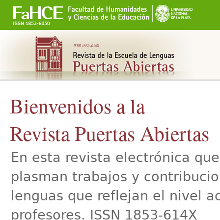
Secciones
Cambiar
a
contenido.
|
Saltar
a
navegación
Bienvenidos a la
Revista Puertas Abiertas
En esta revista electrónica qu
plasman trabajos y contribucio
lenguas que reflejan el nivel 
profesores. ISSN 1853-614X